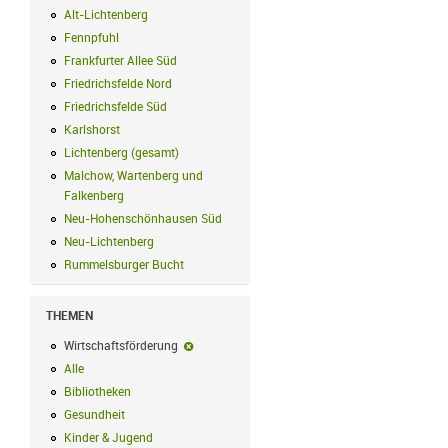
Alt-Lichtenberg
Alt-Lichtenberg Filter anwenden
Fennpfuhl
Fennpfuhl Filter anwenden
Frankfurter Allee Süd
Frankfurter Allee Süd Filter anwenden
Friedrichsfelde Nord
Friedrichsfelde Nord Filter anwenden
Friedrichsfelde Süd
Friedrichsfelde Süd Filter anwenden
Karlshorst
Karlshorst Filter anwenden
Lichtenberg (gesamt)
Lichtenberg (gesamt) Filter anwenden
Malchow, Wartenberg und
Falkenberg
Malchow, Wartenberg und Falkenberg Filter anwenden
Neu-Hohenschönhausen Süd
Neu-Hohenschönhausen Süd Filter anwe
Neu-Lichtenberg
Neu-Lichtenberg Filter anwenden
Rummelsburger Bucht
Rummelsburger Bucht Filter anwenden
THEMEN
Wirtschaftsförderung
Wirtschaftsförderung-Filter entfernen
Alle
Alle Filter anwenden
Bibliotheken
Bibliotheken Filter anwenden
Gesundheit
Gesundheit Filter anwenden
Kinder & Jugend
Kinder & Jugend Filter anwenden