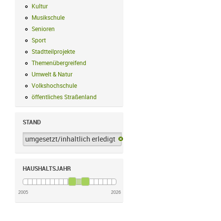
Kultur
Kultur Filter anwenden
Musikschule
Musikschule Filter anwenden
Senioren
Senioren Filter anwenden
Sport
Sport Filter anwenden
Stadtteilprojekte
Stadtteilprojekte Filter anwenden
Themenübergreifend
Themenübergreifend Filter anwenden
Umwelt & Natur
Umwelt & Natur Filter anwenden
Volkshochschule
Volkshochschule Filter anwenden
öffentliches Straßenland
öffentliches Straßenland Filter anwenden
STAND
umgesetzt/inhaltlich erledigt
umgesetzt/inhaltlich erledigt-Filter 
HAUSHALTSJAHR
2005
2026