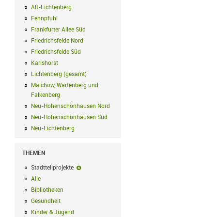
Alt-Lichtenberg
Alt-Lichtenberg Filter anwenden
Fennpfuhl
Fennpfuhl Filter anwenden
Frankfurter Allee Süd
Frankfurter Allee Süd Filter anwenden
Friedrichsfelde Nord
Friedrichsfelde Nord Filter anwenden
Friedrichsfelde Süd
Friedrichsfelde Süd Filter anwenden
Karlshorst
Karlshorst Filter anwenden
Lichtenberg (gesamt)
Lichtenberg (gesamt) Filter anwenden
Malchow, Wartenberg und
Falkenberg
Malchow, Wartenberg und Falkenberg Filter anwenden
Neu-Hohenschönhausen Nord
Neu-Hohenschönhausen Nord Filter an
Neu-Hohenschönhausen Süd
Neu-Hohenschönhausen Süd Filter anwe
Neu-Lichtenberg
Neu-Lichtenberg Filter anwenden
THEMEN
Stadtteilprojekte
Stadtteilprojekte-Filter entfernen
Alle
Alle Filter anwenden
Bibliotheken
Bibliotheken Filter anwenden
Gesundheit
Gesundheit Filter anwenden
Kinder & Jugend
Kinder & Jugend Filter anwenden