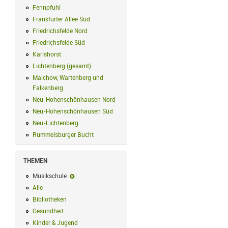
Fennpfuhl
Fennpfuhl Filter anwenden
Frankfurter Allee Süd
Frankfurter Allee Süd Filter anwenden
Friedrichsfelde Nord
Friedrichsfelde Nord Filter anwenden
Friedrichsfelde Süd
Friedrichsfelde Süd Filter anwenden
Karlshorst
Karlshorst Filter anwenden
Lichtenberg (gesamt)
Lichtenberg (gesamt) Filter anwenden
Malchow, Wartenberg und
Falkenberg
Malchow, Wartenberg und Falkenberg Filter anwenden
Neu-Hohenschönhausen Nord
Neu-Hohenschönhausen Nord Filter an
Neu-Hohenschönhausen Süd
Neu-Hohenschönhausen Süd Filter anwe
Neu-Lichtenberg
Neu-Lichtenberg Filter anwenden
Rummelsburger Bucht
Rummelsburger Bucht Filter anwenden
THEMEN
Musikschule
Musikschule-Filter entfernen
Alle
Alle Filter anwenden
Bibliotheken
Bibliotheken Filter anwenden
Gesundheit
Gesundheit Filter anwenden
Kinder & Jugend
Kinder & Jugend Filter anwenden