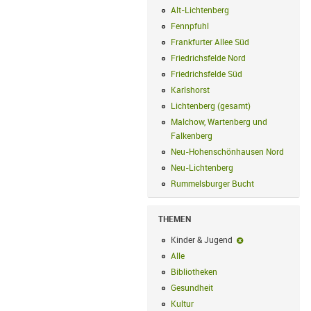
Alt-Lichtenberg
Alt-Lichtenberg Filte
Fennpfuhl
Fennpfuhl Filter anwenden
Frankfurter Allee Süd
Frankfurter Alle
Friedrichsfelde Nord
Friedrichsfelde N
Friedrichsfelde Süd
Friedrichsfelde Sü
Karlshorst
Karlshorst Filter anwenden
Lichtenberg (gesamt)
Lichtenberg (ge
Malchow, Wartenberg und
Falkenberg
Malchow, Wartenberg und 
Neu-Hohenschönhausen Nord
Neu-Ho
Neu-Lichtenberg
Neu-Lichtenberg Fil
Rummelsburger Bucht
Rummelsburger
THEMEN
Kinder & Jugend
Kinder & Jugend-F
Alle
Alle Filter anwenden
Bibliotheken
Bibliotheken Filter anwe
Gesundheit
Gesundheit Filter anwend
Kultur
Kultur Filter anwenden