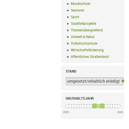
Musikschule
Musikschule Filter anwe
Senioren
Senioren Filter anwenden
Sport
Sport Filter anwenden
Stadtteilprojekte
Stadtteilprojekte Fil
Themenübergreifend
Themenübergreif
Umwelt & Natur
Umwelt & Natur Filte
Volkshochschule
Volkshochschule Fi
Wirtschaftsförderung
Wirtschaftsförd
öffentliches Straßenland
öffentliches
STAND
umgesetzt/inhaltlich erledigt
um
HAUSHALTSJAHR
2005
2026