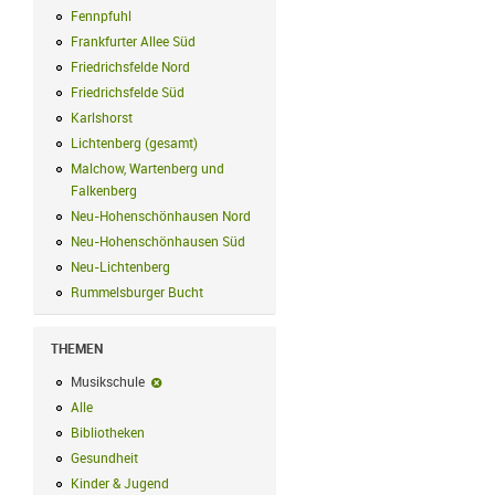
Fennpfuhl
Fennpfuhl Filter anwenden
Frankfurter Allee Süd
Frankfurter Allee Süd Filter anwenden
Friedrichsfelde Nord
Friedrichsfelde Nord Filter anwenden
Friedrichsfelde Süd
Friedrichsfelde Süd Filter anwenden
Karlshorst
Karlshorst Filter anwenden
Lichtenberg (gesamt)
Lichtenberg (gesamt) Filter anwenden
Malchow, Wartenberg und
Falkenberg
Malchow, Wartenberg und Falkenberg Filter anwenden
Neu-Hohenschönhausen Nord
Neu-Hohenschönhausen Nord Filter an
Neu-Hohenschönhausen Süd
Neu-Hohenschönhausen Süd Filter anwe
Neu-Lichtenberg
Neu-Lichtenberg Filter anwenden
Rummelsburger Bucht
Rummelsburger Bucht Filter anwenden
THEMEN
Musikschule
Musikschule-Filter entfernen
Alle
Alle Filter anwenden
Bibliotheken
Bibliotheken Filter anwenden
Gesundheit
Gesundheit Filter anwenden
Kinder & Jugend
Kinder & Jugend Filter anwenden