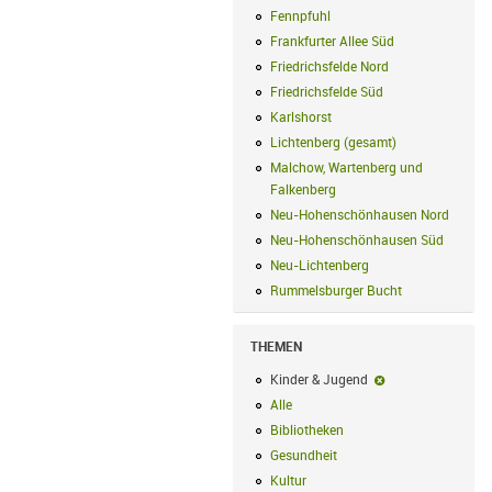
Fennpfuhl
Fennpfuhl Filter anwenden
Frankfurter Allee Süd
Frankfurter Alle
Friedrichsfelde Nord
Friedrichsfelde N
Friedrichsfelde Süd
Friedrichsfelde Sü
Karlshorst
Karlshorst Filter anwenden
Lichtenberg (gesamt)
Lichtenberg (ge
Malchow, Wartenberg und
Falkenberg
Malchow, Wartenberg und 
Neu-Hohenschönhausen Nord
Neu-Ho
Neu-Hohenschönhausen Süd
Neu-Hoh
Neu-Lichtenberg
Neu-Lichtenberg Fil
Rummelsburger Bucht
Rummelsburger
THEMEN
Kinder & Jugend
Kinder & Jugend-F
Alle
Alle Filter anwenden
Bibliotheken
Bibliotheken Filter anwe
Gesundheit
Gesundheit Filter anwend
Kultur
Kultur Filter anwenden