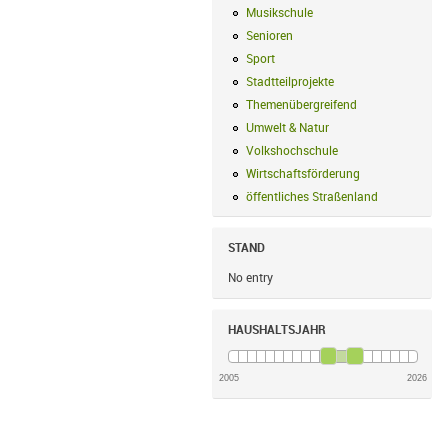
Musikschule
Musikschule Filter anwe
Senioren
Senioren Filter anwenden
Sport
Sport Filter anwenden
Stadtteilprojekte
Stadtteilprojekte Fil
Themenübergreifend
Themenübergreif
Umwelt & Natur
Umwelt & Natur Filte
Volkshochschule
Volkshochschule Fi
Wirtschaftsförderung
Wirtschaftsförd
öffentliches Straßenland
öffentliches
STAND
No entry
HAUSHALTSJAHR
2005
2026