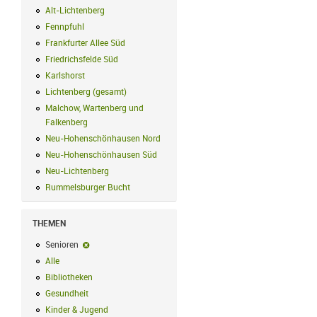
Alt-Lichtenberg
Alt-Lichtenberg Filter anwenden
Fennpfuhl
Fennpfuhl Filter anwenden
Frankfurter Allee Süd
Frankfurter Allee Süd Filter anwenden
Friedrichsfelde Süd
Friedrichsfelde Süd Filter anwenden
Karlshorst
Karlshorst Filter anwenden
Lichtenberg (gesamt)
Lichtenberg (gesamt) Filter anwenden
Malchow, Wartenberg und
Falkenberg
Malchow, Wartenberg und Falkenberg Filter anwenden
Neu-Hohenschönhausen Nord
Neu-Hohenschönhausen Nord Filter an
Neu-Hohenschönhausen Süd
Neu-Hohenschönhausen Süd Filter anwe
Neu-Lichtenberg
Neu-Lichtenberg Filter anwenden
Rummelsburger Bucht
Rummelsburger Bucht Filter anwenden
THEMEN
Senioren
Senioren-Filter entfernen
Alle
Alle Filter anwenden
Bibliotheken
Bibliotheken Filter anwenden
Gesundheit
Gesundheit Filter anwenden
Kinder & Jugend
Kinder & Jugend Filter anwenden