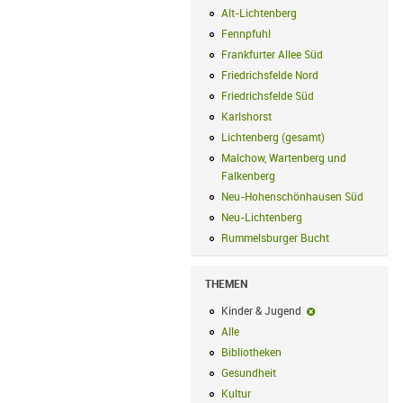
Alt-Lichtenberg
Alt-Lichtenberg Filte
Fennpfuhl
Fennpfuhl Filter anwenden
Frankfurter Allee Süd
Frankfurter Alle
Friedrichsfelde Nord
Friedrichsfelde N
Friedrichsfelde Süd
Friedrichsfelde Sü
Karlshorst
Karlshorst Filter anwenden
Lichtenberg (gesamt)
Lichtenberg (ge
Malchow, Wartenberg und
Falkenberg
Malchow, Wartenberg und 
Neu-Hohenschönhausen Süd
Neu-Hoh
Neu-Lichtenberg
Neu-Lichtenberg Fil
Rummelsburger Bucht
Rummelsburger
THEMEN
Kinder & Jugend
Kinder & Jugend-F
Alle
Alle Filter anwenden
Bibliotheken
Bibliotheken Filter anwe
Gesundheit
Gesundheit Filter anwend
Kultur
Kultur Filter anwenden