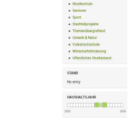
Musikschule
Musikschule Filter anwe
Senioren
Senioren Filter anwenden
Sport
Sport Filter anwenden
Stadtteilprojekte
Stadtteilprojekte Fil
Themenübergreifend
Themenübergreif
Umwelt & Natur
Umwelt & Natur Filte
Volkshochschule
Volkshochschule Fi
Wirtschaftsförderung
Wirtschaftsförd
öffentliches Straßenland
öffentliches
STAND
No entry
HAUSHALTSJAHR
2005
2026