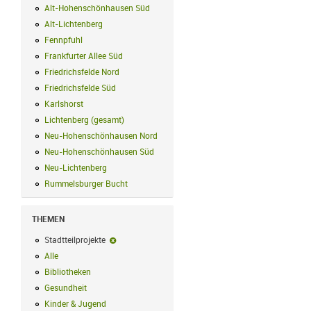
Alt-Hohenschönhausen Süd
Alt-Hohenschönhausen Süd Filter anwend
Alt-Lichtenberg
Alt-Lichtenberg Filter anwenden
Fennpfuhl
Fennpfuhl Filter anwenden
Frankfurter Allee Süd
Frankfurter Allee Süd Filter anwenden
Friedrichsfelde Nord
Friedrichsfelde Nord Filter anwenden
Friedrichsfelde Süd
Friedrichsfelde Süd Filter anwenden
Karlshorst
Karlshorst Filter anwenden
Lichtenberg (gesamt)
Lichtenberg (gesamt) Filter anwenden
Neu-Hohenschönhausen Nord
Neu-Hohenschönhausen Nord Filter an
Neu-Hohenschönhausen Süd
Neu-Hohenschönhausen Süd Filter anwe
Neu-Lichtenberg
Neu-Lichtenberg Filter anwenden
Rummelsburger Bucht
Rummelsburger Bucht Filter anwenden
THEMEN
Stadtteilprojekte
Stadtteilprojekte-Filter entfernen
Alle
Alle Filter anwenden
Bibliotheken
Bibliotheken Filter anwenden
Gesundheit
Gesundheit Filter anwenden
Kinder & Jugend
Kinder & Jugend Filter anwenden