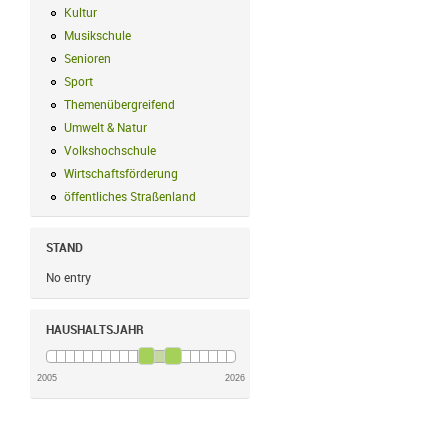
Kultur
Kultur Filter anwenden
Musikschule
Musikschule Filter anwenden
Senioren
Senioren Filter anwenden
Sport
Sport Filter anwenden
Themenübergreifend
Themenübergreifend Filter anwenden
Umwelt & Natur
Umwelt & Natur Filter anwenden
Volkshochschule
Volkshochschule Filter anwenden
Wirtschaftsförderung
Wirtschaftsförderung Filter anwenden
öffentliches Straßenland
öffentliches Straßenland Filter anwenden
STAND
No entry
HAUSHALTSJAHR
2005
2026