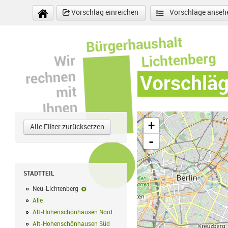
Direkt zum Inhalt
Vorschlag einreichen
Vorschläge anseh
Vorschlä
+
Alle Filter zurücksetzen
-
STADTTEIL
Neu-Lichtenberg
Neu-Lichtenberg-Filter entfernen
Alle
Alle Filter anwenden
Alt-Hohenschönhausen Nord
Alt-Hohenschönhausen Nord Filter anwe
Alt-Hohenschönhausen Süd
Alt-Hohenschönhausen Süd Filter anwend