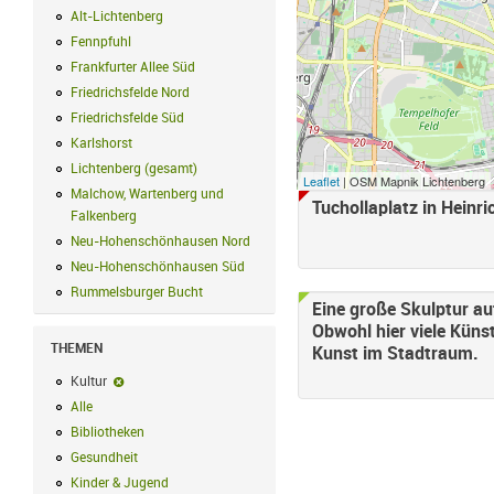
Alt-Lichtenberg
Alt-Lichtenberg Filter anwenden
Fennpfuhl
Fennpfuhl Filter anwenden
Frankfurter Allee Süd
Frankfurter Allee Süd Filter anwenden
Friedrichsfelde Nord
Friedrichsfelde Nord Filter anwenden
Friedrichsfelde Süd
Friedrichsfelde Süd Filter anwenden
Karlshorst
Karlshorst Filter anwenden
Lichtenberg (gesamt)
Lichtenberg (gesamt) Filter anwenden
Leaflet
| OSM Mapnik Lichtenberg
Malchow, Wartenberg und
Tuchollaplatz in Heinr
Falkenberg
Malchow, Wartenberg und Falkenberg Filter anwenden
Neu-Hohenschönhausen Nord
Neu-Hohenschönhausen Nord Filter an
Neu-Hohenschönhausen Süd
Neu-Hohenschönhausen Süd Filter anwe
Rummelsburger Bucht
Rummelsburger Bucht Filter anwenden
Eine große Skulptur a
Obwohl hier viele Küns
THEMEN
Kunst im Stadtraum.
Kultur
Kultur-Filter entfernen
Alle
Alle Filter anwenden
Bibliotheken
Bibliotheken Filter anwenden
Gesundheit
Gesundheit Filter anwenden
Kinder & Jugend
Kinder & Jugend Filter anwenden