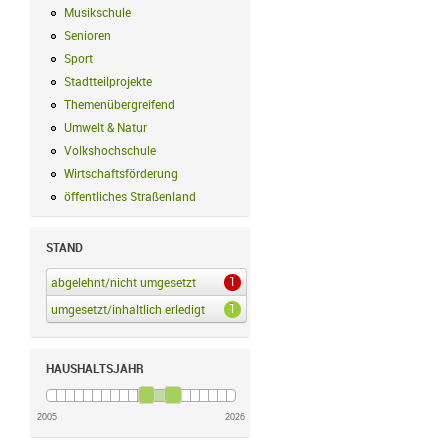
Musikschule
Musikschule Filter anwenden
Senioren
Senioren Filter anwenden
Sport
Sport Filter anwenden
Stadtteilprojekte
Stadtteilprojekte Filter anwenden
Themenübergreifend
Themenübergreifend Filter anwenden
Umwelt & Natur
Umwelt & Natur Filter anwenden
Volkshochschule
Volkshochschule Filter anwenden
Wirtschaftsförderung
Wirtschaftsförderung Filter anwenden
öffentliches Straßenland
öffentliches Straßenland Filter anwenden
STAND
1
abgelehnt/nicht umgesetzt
abgelehnt/nicht umgesetzt Filter anwenden
1
umgesetzt/inhaltlich erledigt
umgesetzt/inhaltlich erledigt Filter anwenden
HAUSHALTSJAHR
2005
2026