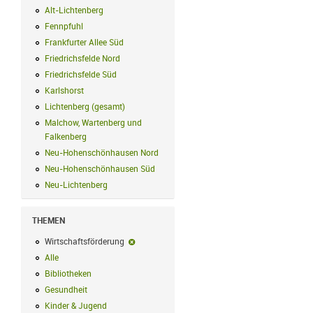
Alt-Lichtenberg
Alt-Lichtenberg Filter anwenden
Fennpfuhl
Fennpfuhl Filter anwenden
Frankfurter Allee Süd
Frankfurter Allee Süd Filter anwenden
Friedrichsfelde Nord
Friedrichsfelde Nord Filter anwenden
Friedrichsfelde Süd
Friedrichsfelde Süd Filter anwenden
Karlshorst
Karlshorst Filter anwenden
Lichtenberg (gesamt)
Lichtenberg (gesamt) Filter anwenden
Malchow, Wartenberg und
Falkenberg
Malchow, Wartenberg und Falkenberg Filter anwenden
Neu-Hohenschönhausen Nord
Neu-Hohenschönhausen Nord Filter an
Neu-Hohenschönhausen Süd
Neu-Hohenschönhausen Süd Filter anwe
Neu-Lichtenberg
Neu-Lichtenberg Filter anwenden
THEMEN
Wirtschaftsförderung
Wirtschaftsförderung-Filter entfernen
Alle
Alle Filter anwenden
Bibliotheken
Bibliotheken Filter anwenden
Gesundheit
Gesundheit Filter anwenden
Kinder & Jugend
Kinder & Jugend Filter anwenden