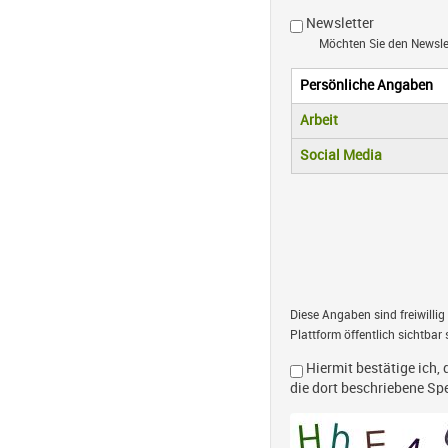
Newsletter
Möchten Sie den Newsl
Persönliche Angaben
Vertikale R
(aktiver Reiter)
Arbeit
Social Media
Diese Angaben sind freiwillig
Plattform öffentlich sichtbar 
Hiermit bestätige ich, 
die dort beschriebene S