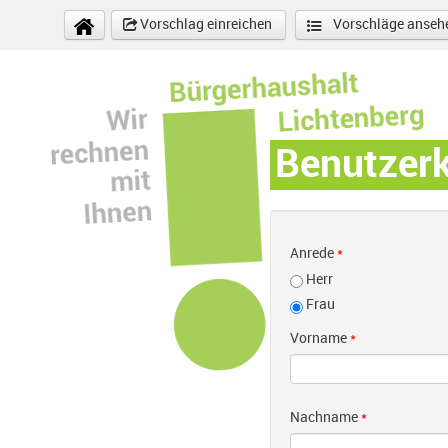
Direkt zum Inhalt
Vorschlag einreichen
Vorschläge anseh
Benutzer
Anrede
*
Herr
Frau
Vorname
*
Nachname
*