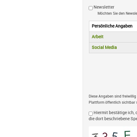
Newsletter
Möchten Sie den Newsl
Persönliche Angaben
Vertikale R
(aktiver Reiter)
Arbeit
Social Media
Diese Angaben sind freiwillig
Plattform öffentlich sichtbar 
Hiermit bestätige ich, 
die dort beschriebene S