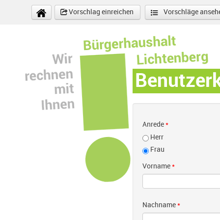
Direkt zum Inhalt
Vorschlag einreichen
Vorschläge anseh
Benutzer
Anrede
*
Herr
Frau
Vorname
*
Nachname
*