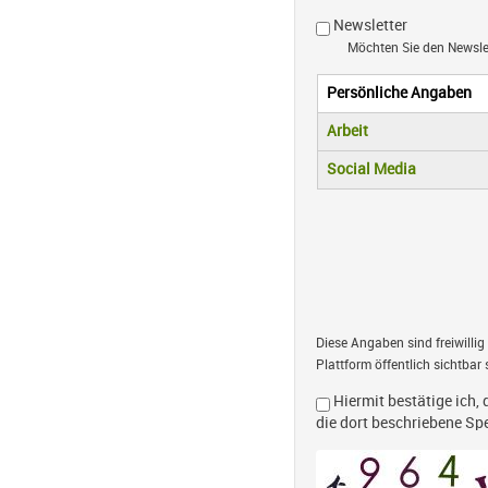
Newsletter
Möchten Sie den Newsl
Persönliche Angaben
Vertikale R
(aktiver Reiter)
Arbeit
Social Media
Diese Angaben sind freiwillig
Plattform öffentlich sichtbar 
Hiermit bestätige ich, 
die dort beschriebene S