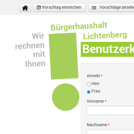
Direkt zum Inhalt
Vorschlag einreichen
Vorschläge anseh
Benutzer
Anrede
*
Herr
Frau
Vorname
*
Nachname
*