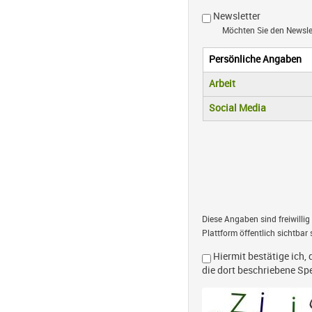
Newsletter
Möchten Sie den Newsl
Persönliche Angaben
Vertikale R
(aktiver Reiter)
Arbeit
Social Media
Diese Angaben sind freiwillig
Plattform öffentlich sichtbar 
Hiermit bestätige ich, 
die dort beschriebene S