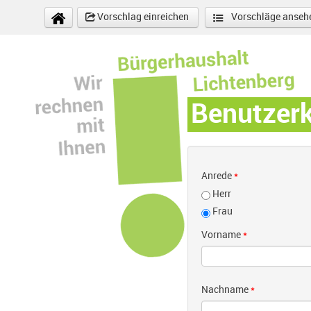
Direkt zum Inhalt
Vorschlag einreichen
Vorschläge anseh
Benutzer
Anrede
*
Herr
Frau
Vorname
*
Nachname
*