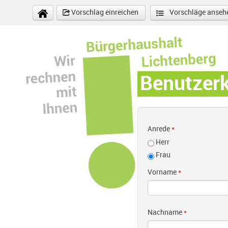
Direkt zum Inhalt
Vorschlag einreichen
Vorschläge anseh
Benutzer
Anrede
*
Herr
Frau
Vorname
*
Nachname
*