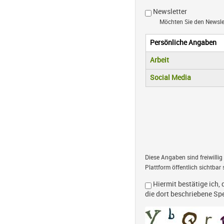
Newsletter
Möchten Sie den Newsl
Persönliche Angaben
Vertikale R
(aktiver Reiter)
Arbeit
Social Media
Diese Angaben sind freiwillig
Plattform öffentlich sichtbar 
Hiermit bestätige ich, 
die dort beschriebene S