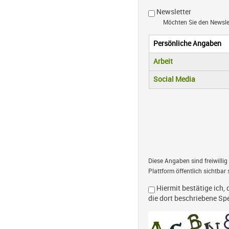
Newsletter
Möchten Sie den Newsl
Persönliche Angaben
Vertikale R
(aktiver Reiter)
Arbeit
Social Media
Diese Angaben sind freiwillig
Plattform öffentlich sichtbar 
Hiermit bestätige ich, 
die dort beschriebene S