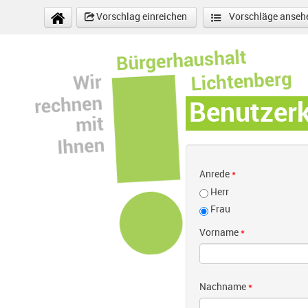
Direkt zum Inhalt
Vorschlag einreichen
Vorschläge anseh
Benutzer
Anrede
*
Herr
Frau
Vorname
*
Nachname
*