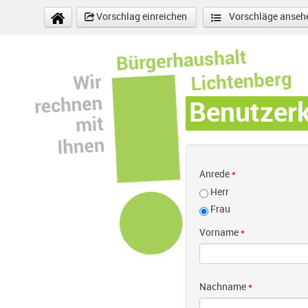
Direkt zum Inhalt
Vorschlag einreichen
Vorschläge anseh
Benutzer
Anrede
*
Herr
Frau
Vorname
*
Nachname
*