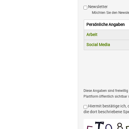
Newsletter
Möchten Sie den Newsl
Persönliche Angaben
Vertikale R
(aktiver Reiter)
Arbeit
Social Media
Diese Angaben sind freiwillig
Plattform öffentlich sichtbar 
Hiermit bestätige ich, 
die dort beschriebene S