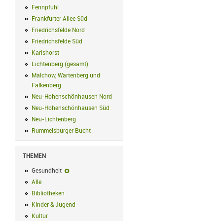
Fennpfuhl
Fennpfuhl Filter anwenden
Frankfurter Allee Süd
Frankfurter Allee Süd Filter anwenden
Friedrichsfelde Nord
Friedrichsfelde Nord Filter anwenden
Friedrichsfelde Süd
Friedrichsfelde Süd Filter anwenden
Karlshorst
Karlshorst Filter anwenden
Lichtenberg (gesamt)
Lichtenberg (gesamt) Filter anwenden
Malchow, Wartenberg und
Falkenberg
Malchow, Wartenberg und Falkenberg Filter anwenden
Neu-Hohenschönhausen Nord
Neu-Hohenschönhausen Nord Filter an
Neu-Hohenschönhausen Süd
Neu-Hohenschönhausen Süd Filter anwe
Neu-Lichtenberg
Neu-Lichtenberg Filter anwenden
Rummelsburger Bucht
Rummelsburger Bucht Filter anwenden
THEMEN
Gesundheit
Gesundheit-Filter entfernen
Alle
Alle Filter anwenden
Bibliotheken
Bibliotheken Filter anwenden
Kinder & Jugend
Kinder & Jugend Filter anwenden
Kultur
Kultur Filter anwenden