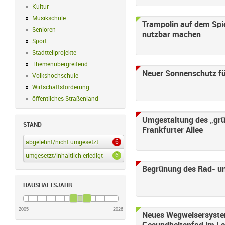
Kultur
Kultur Filter anwenden
Musikschule
Musikschule Filter anwenden
Trampolin auf dem Spi
Senioren
Senioren Filter anwenden
nutzbar machen
Sport
Sport Filter anwenden
Stadtteilprojekte
Stadtteilprojekte Filter anwenden
Themenübergreifend
Themenübergreifend Filter anwenden
Neuer Sonnenschutz fü
Volkshochschule
Volkshochschule Filter anwenden
Wirtschaftsförderung
Wirtschaftsförderung Filter anwenden
öffentliches Straßenland
öffentliches Straßenland Filter anwenden
Umgestaltung des „grü
STAND
Frankfurter Allee
6
abgelehnt/nicht umgesetzt
abgelehnt/nicht umgesetzt Filter anwenden
6
umgesetzt/inhaltlich erledigt
umgesetzt/inhaltlich erledigt Filter anwenden
Begrünung des Rad- 
HAUSHALTSJAHR
2005
2026
Neues Wegweisersyste