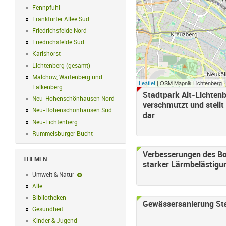
Fennpfuhl
Fennpfuhl Filter anwenden
Frankfurter Allee Süd
Frankfurter Allee Süd Filter anwenden
Friedrichsfelde Nord
Friedrichsfelde Nord Filter anwenden
Friedrichsfelde Süd
Friedrichsfelde Süd Filter anwenden
Karlshorst
Karlshorst Filter anwenden
Lichtenberg (gesamt)
Lichtenberg (gesamt) Filter anwenden
Malchow, Wartenberg und
Leaflet
| OSM Mapnik Lichtenberg
Falkenberg
Malchow, Wartenberg und Falkenberg Filter anwenden
Stadtpark Alt-Lichtenb
Seiten
Neu-Hohenschönhausen Nord
Neu-Hohenschönhausen Nord Filter an
verschmutzt und stell
Neu-Hohenschönhausen Süd
Neu-Hohenschönhausen Süd Filter anwe
dar
Neu-Lichtenberg
Neu-Lichtenberg Filter anwenden
Rummelsburger Bucht
Rummelsburger Bucht Filter anwenden
Verbesserungen des Bo
THEMEN
starker Lärmbelästigu
Umwelt & Natur
Umwelt & Natur-Filter entfernen
Alle
Alle Filter anwenden
Bibliotheken
Bibliotheken Filter anwenden
Gewässersanierung St
Gesundheit
Gesundheit Filter anwenden
Kinder & Jugend
Kinder & Jugend Filter anwenden