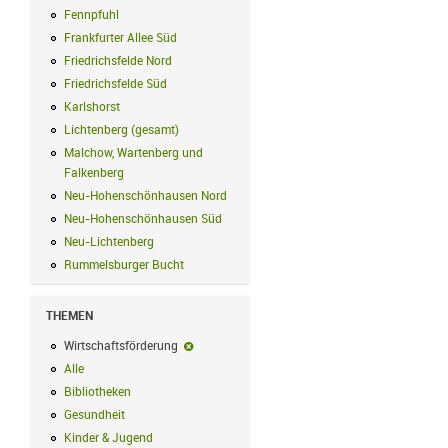
Fennpfuhl
Fennpfuhl Filter anwenden
Frankfurter Allee Süd
Frankfurter Allee Süd Filter anwenden
Friedrichsfelde Nord
Friedrichsfelde Nord Filter anwenden
Friedrichsfelde Süd
Friedrichsfelde Süd Filter anwenden
Karlshorst
Karlshorst Filter anwenden
Lichtenberg (gesamt)
Lichtenberg (gesamt) Filter anwenden
Malchow, Wartenberg und
Falkenberg
Malchow, Wartenberg und Falkenberg Filter anwenden
Neu-Hohenschönhausen Nord
Neu-Hohenschönhausen Nord Filter an
Neu-Hohenschönhausen Süd
Neu-Hohenschönhausen Süd Filter anwe
Neu-Lichtenberg
Neu-Lichtenberg Filter anwenden
Rummelsburger Bucht
Rummelsburger Bucht Filter anwenden
THEMEN
Wirtschaftsförderung
Wirtschaftsförderung-Filter entfernen
Alle
Alle Filter anwenden
Bibliotheken
Bibliotheken Filter anwenden
Gesundheit
Gesundheit Filter anwenden
Kinder & Jugend
Kinder & Jugend Filter anwenden