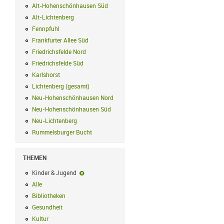
Alt-Hohenschönhausen Süd
Alt-Hohenschönhausen Süd Filter anwend
Alt-Lichtenberg
Alt-Lichtenberg Filter anwenden
Fennpfuhl
Fennpfuhl Filter anwenden
Frankfurter Allee Süd
Frankfurter Allee Süd Filter anwenden
Friedrichsfelde Nord
Friedrichsfelde Nord Filter anwenden
Friedrichsfelde Süd
Friedrichsfelde Süd Filter anwenden
Karlshorst
Karlshorst Filter anwenden
Lichtenberg (gesamt)
Lichtenberg (gesamt) Filter anwenden
Neu-Hohenschönhausen Nord
Neu-Hohenschönhausen Nord Filter an
Neu-Hohenschönhausen Süd
Neu-Hohenschönhausen Süd Filter anwe
Neu-Lichtenberg
Neu-Lichtenberg Filter anwenden
Rummelsburger Bucht
Rummelsburger Bucht Filter anwenden
THEMEN
Kinder & Jugend
Kinder & Jugend-Filter entfernen
Alle
Alle Filter anwenden
Bibliotheken
Bibliotheken Filter anwenden
Gesundheit
Gesundheit Filter anwenden
Kultur
Kultur Filter anwenden