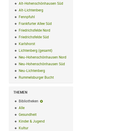
Alt-Hohenschönhausen Süd
Alt-Hohenschönhausen Süd Filter anwend
Alt-Lichtenberg
Alt-Lichtenberg Filter anwenden
Fennpfuhl
Fennpfuhl Filter anwenden
Frankfurter Allee Süd
Frankfurter Allee Süd Filter anwenden
Friedrichsfelde Nord
Friedrichsfelde Nord Filter anwenden
Friedrichsfelde Süd
Friedrichsfelde Süd Filter anwenden
Karlshorst
Karlshorst Filter anwenden
Lichtenberg (gesamt)
Lichtenberg (gesamt) Filter anwenden
Neu-Hohenschönhausen Nord
Neu-Hohenschönhausen Nord Filter an
Neu-Hohenschönhausen Süd
Neu-Hohenschönhausen Süd Filter anwe
Neu-Lichtenberg
Neu-Lichtenberg Filter anwenden
Rummelsburger Bucht
Rummelsburger Bucht Filter anwenden
THEMEN
Bibliotheken
Bibliotheken-Filter entfernen
Alle
Alle Filter anwenden
Gesundheit
Gesundheit Filter anwenden
Kinder & Jugend
Kinder & Jugend Filter anwenden
Kultur
Kultur Filter anwenden