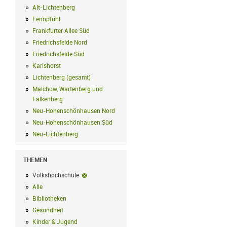
Alt-Lichtenberg
Alt-Lichtenberg Filter anwenden
Fennpfuhl
Fennpfuhl Filter anwenden
Frankfurter Allee Süd
Frankfurter Allee Süd Filter anwenden
Friedrichsfelde Nord
Friedrichsfelde Nord Filter anwenden
Friedrichsfelde Süd
Friedrichsfelde Süd Filter anwenden
Karlshorst
Karlshorst Filter anwenden
Lichtenberg (gesamt)
Lichtenberg (gesamt) Filter anwenden
Malchow, Wartenberg und
Falkenberg
Malchow, Wartenberg und Falkenberg Filter anwenden
Neu-Hohenschönhausen Nord
Neu-Hohenschönhausen Nord Filter an
Neu-Hohenschönhausen Süd
Neu-Hohenschönhausen Süd Filter anwe
Neu-Lichtenberg
Neu-Lichtenberg Filter anwenden
THEMEN
Volkshochschule
Volkshochschule-Filter entfernen
Alle
Alle Filter anwenden
Bibliotheken
Bibliotheken Filter anwenden
Gesundheit
Gesundheit Filter anwenden
Kinder & Jugend
Kinder & Jugend Filter anwenden