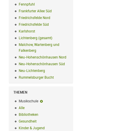
Fennpfuhl
Fennpfuhl Filter anwenden
Frankfurter Allee Süd
Frankfurter Allee Süd Filter anwenden
Friedrichsfelde Nord
Friedrichsfelde Nord Filter anwenden
Friedrichsfelde Süd
Friedrichsfelde Süd Filter anwenden
Karlshorst
Karlshorst Filter anwenden
Lichtenberg (gesamt)
Lichtenberg (gesamt) Filter anwenden
Malchow, Wartenberg und
Falkenberg
Malchow, Wartenberg und Falkenberg Filter anwenden
Neu-Hohenschönhausen Nord
Neu-Hohenschönhausen Nord Filter an
Neu-Hohenschönhausen Süd
Neu-Hohenschönhausen Süd Filter anwe
Neu-Lichtenberg
Neu-Lichtenberg Filter anwenden
Rummelsburger Bucht
Rummelsburger Bucht Filter anwenden
THEMEN
Musikschule
Musikschule-Filter entfernen
Alle
Alle Filter anwenden
Bibliotheken
Bibliotheken Filter anwenden
Gesundheit
Gesundheit Filter anwenden
Kinder & Jugend
Kinder & Jugend Filter anwenden