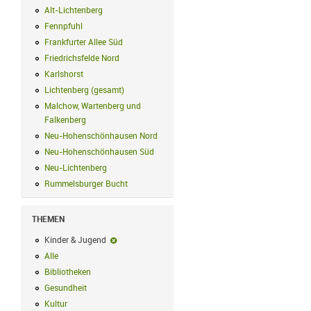
Alt-Lichtenberg
Alt-Lichtenberg Filter anwenden
Fennpfuhl
Fennpfuhl Filter anwenden
Frankfurter Allee Süd
Frankfurter Allee Süd Filter anwenden
Friedrichsfelde Nord
Friedrichsfelde Nord Filter anwenden
Karlshorst
Karlshorst Filter anwenden
Lichtenberg (gesamt)
Lichtenberg (gesamt) Filter anwenden
Malchow, Wartenberg und
Falkenberg
Malchow, Wartenberg und Falkenberg Filter anwenden
Neu-Hohenschönhausen Nord
Neu-Hohenschönhausen Nord Filter an
Neu-Hohenschönhausen Süd
Neu-Hohenschönhausen Süd Filter anwe
Neu-Lichtenberg
Neu-Lichtenberg Filter anwenden
Rummelsburger Bucht
Rummelsburger Bucht Filter anwenden
THEMEN
Kinder & Jugend
Kinder & Jugend-Filter entfernen
Alle
Alle Filter anwenden
Bibliotheken
Bibliotheken Filter anwenden
Gesundheit
Gesundheit Filter anwenden
Kultur
Kultur Filter anwenden