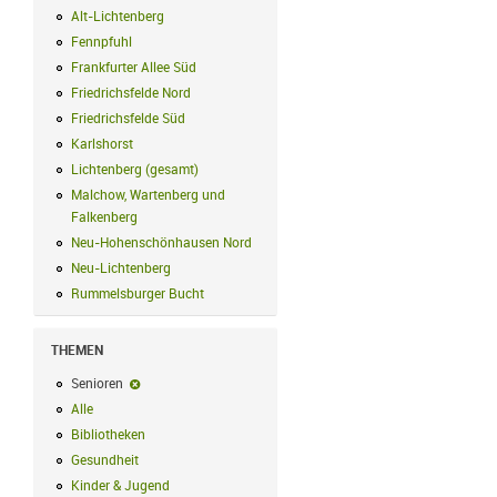
Alt-Lichtenberg
Alt-Lichtenberg Filter anwenden
Fennpfuhl
Fennpfuhl Filter anwenden
Frankfurter Allee Süd
Frankfurter Allee Süd Filter anwenden
Friedrichsfelde Nord
Friedrichsfelde Nord Filter anwenden
Friedrichsfelde Süd
Friedrichsfelde Süd Filter anwenden
Karlshorst
Karlshorst Filter anwenden
Lichtenberg (gesamt)
Lichtenberg (gesamt) Filter anwenden
Malchow, Wartenberg und
Falkenberg
Malchow, Wartenberg und Falkenberg Filter anwenden
Neu-Hohenschönhausen Nord
Neu-Hohenschönhausen Nord Filter an
Neu-Lichtenberg
Neu-Lichtenberg Filter anwenden
Rummelsburger Bucht
Rummelsburger Bucht Filter anwenden
THEMEN
Senioren
Senioren-Filter entfernen
Alle
Alle Filter anwenden
Bibliotheken
Bibliotheken Filter anwenden
Gesundheit
Gesundheit Filter anwenden
Kinder & Jugend
Kinder & Jugend Filter anwenden