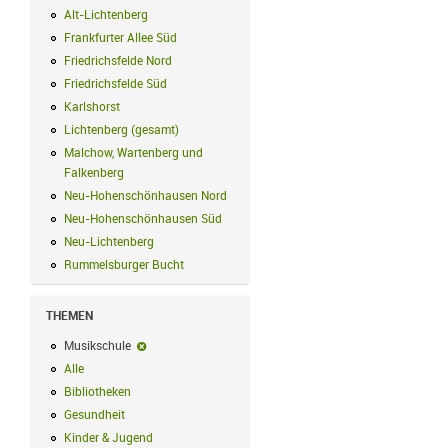
Alt-Lichtenberg
Alt-Lichtenberg Filter anwenden
Frankfurter Allee Süd
Frankfurter Allee Süd Filter anwenden
Friedrichsfelde Nord
Friedrichsfelde Nord Filter anwenden
Friedrichsfelde Süd
Friedrichsfelde Süd Filter anwenden
Karlshorst
Karlshorst Filter anwenden
Lichtenberg (gesamt)
Lichtenberg (gesamt) Filter anwenden
Malchow, Wartenberg und
Falkenberg
Malchow, Wartenberg und Falkenberg Filter anwenden
Neu-Hohenschönhausen Nord
Neu-Hohenschönhausen Nord Filter an
Neu-Hohenschönhausen Süd
Neu-Hohenschönhausen Süd Filter anwe
Neu-Lichtenberg
Neu-Lichtenberg Filter anwenden
Rummelsburger Bucht
Rummelsburger Bucht Filter anwenden
THEMEN
Musikschule
Musikschule-Filter entfernen
Alle
Alle Filter anwenden
Bibliotheken
Bibliotheken Filter anwenden
Gesundheit
Gesundheit Filter anwenden
Kinder & Jugend
Kinder & Jugend Filter anwenden