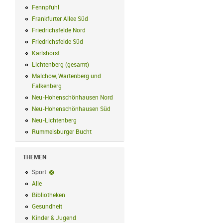
Fennpfuhl
Fennpfuhl Filter anwenden
Frankfurter Allee Süd
Frankfurter Allee Süd Filter anwenden
Friedrichsfelde Nord
Friedrichsfelde Nord Filter anwenden
Friedrichsfelde Süd
Friedrichsfelde Süd Filter anwenden
Karlshorst
Karlshorst Filter anwenden
Lichtenberg (gesamt)
Lichtenberg (gesamt) Filter anwenden
Malchow, Wartenberg und
Falkenberg
Malchow, Wartenberg und Falkenberg Filter anwenden
Neu-Hohenschönhausen Nord
Neu-Hohenschönhausen Nord Filter an
Neu-Hohenschönhausen Süd
Neu-Hohenschönhausen Süd Filter anwe
Neu-Lichtenberg
Neu-Lichtenberg Filter anwenden
Rummelsburger Bucht
Rummelsburger Bucht Filter anwenden
THEMEN
Sport
Sport-Filter entfernen
Alle
Alle Filter anwenden
Bibliotheken
Bibliotheken Filter anwenden
Gesundheit
Gesundheit Filter anwenden
Kinder & Jugend
Kinder & Jugend Filter anwenden