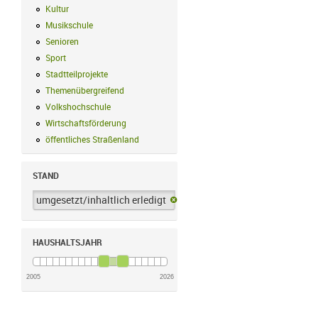
Kultur
Kultur Filter anwenden
Musikschule
Musikschule Filter anwenden
Senioren
Senioren Filter anwenden
Sport
Sport Filter anwenden
Stadtteilprojekte
Stadtteilprojekte Filter anwenden
Themenübergreifend
Themenübergreifend Filter anwenden
Volkshochschule
Volkshochschule Filter anwenden
Wirtschaftsförderung
Wirtschaftsförderung Filter anwenden
öffentliches Straßenland
öffentliches Straßenland Filter anwenden
STAND
umgesetzt/inhaltlich erledigt
umgesetzt/inhaltlich erledigt-Filter 
HAUSHALTSJAHR
2005
2026