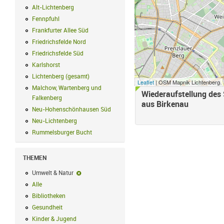
Alt-Lichtenberg
Alt-Lichtenberg Filter anwenden
Fennpfuhl
Fennpfuhl Filter anwenden
Frankfurter Allee Süd
Frankfurter Allee Süd Filter anwenden
Friedrichsfelde Nord
Friedrichsfelde Nord Filter anwenden
Friedrichsfelde Süd
Friedrichsfelde Süd Filter anwenden
Karlshorst
Karlshorst Filter anwenden
Lichtenberg (gesamt)
Lichtenberg (gesamt) Filter anwenden
Leaflet
| OSM Mapnik Lichtenberg
Malchow, Wartenberg und
Wiederaufstellung des 
Falkenberg
Malchow, Wartenberg und Falkenberg Filter anwenden
aus Birkenau
Neu-Hohenschönhausen Süd
Neu-Hohenschönhausen Süd Filter anwe
Neu-Lichtenberg
Neu-Lichtenberg Filter anwenden
Rummelsburger Bucht
Rummelsburger Bucht Filter anwenden
THEMEN
Umwelt & Natur
Umwelt & Natur-Filter entfernen
Alle
Alle Filter anwenden
Bibliotheken
Bibliotheken Filter anwenden
Gesundheit
Gesundheit Filter anwenden
Kinder & Jugend
Kinder & Jugend Filter anwenden