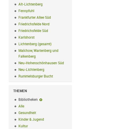
Alt-Lichtenberg
Alt-Lichtenberg Filter anwenden
Fennpfuhl
Fennpfuhl Filter anwenden
Frankfurter Allee Süd
Frankfurter Allee Süd Filter anwenden
Friedrichsfelde Nord
Friedrichsfelde Nord Filter anwenden
Friedrichsfelde Süd
Friedrichsfelde Süd Filter anwenden
Karlshorst
Karlshorst Filter anwenden
Lichtenberg (gesamt)
Lichtenberg (gesamt) Filter anwenden
Malchow, Wartenberg und
Falkenberg
Malchow, Wartenberg und Falkenberg Filter anwenden
Neu-Hohenschönhausen Süd
Neu-Hohenschönhausen Süd Filter anwe
Neu-Lichtenberg
Neu-Lichtenberg Filter anwenden
Rummelsburger Bucht
Rummelsburger Bucht Filter anwenden
THEMEN
Bibliotheken
Bibliotheken-Filter entfernen
Alle
Alle Filter anwenden
Gesundheit
Gesundheit Filter anwenden
Kinder & Jugend
Kinder & Jugend Filter anwenden
Kultur
Kultur Filter anwenden