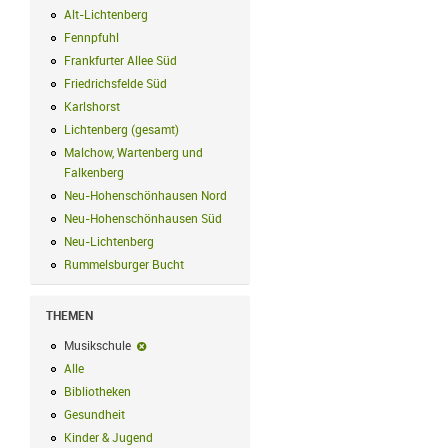
Alt-Lichtenberg
Alt-Lichtenberg Filter anwenden
Fennpfuhl
Fennpfuhl Filter anwenden
Frankfurter Allee Süd
Frankfurter Allee Süd Filter anwenden
Friedrichsfelde Süd
Friedrichsfelde Süd Filter anwenden
Karlshorst
Karlshorst Filter anwenden
Lichtenberg (gesamt)
Lichtenberg (gesamt) Filter anwenden
Malchow, Wartenberg und
Falkenberg
Malchow, Wartenberg und Falkenberg Filter anwenden
Neu-Hohenschönhausen Nord
Neu-Hohenschönhausen Nord Filter an
Neu-Hohenschönhausen Süd
Neu-Hohenschönhausen Süd Filter anwe
Neu-Lichtenberg
Neu-Lichtenberg Filter anwenden
Rummelsburger Bucht
Rummelsburger Bucht Filter anwenden
THEMEN
Musikschule
Musikschule-Filter entfernen
Alle
Alle Filter anwenden
Bibliotheken
Bibliotheken Filter anwenden
Gesundheit
Gesundheit Filter anwenden
Kinder & Jugend
Kinder & Jugend Filter anwenden