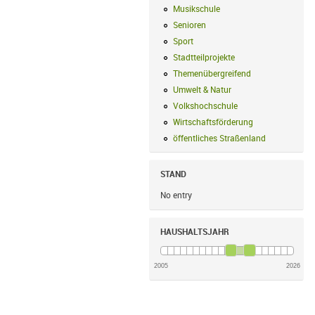
Musikschule
Musikschule Filter anwe
Senioren
Senioren Filter anwenden
Sport
Sport Filter anwenden
Stadtteilprojekte
Stadtteilprojekte Fil
Themenübergreifend
Themenübergreif
Umwelt & Natur
Umwelt & Natur Filte
Volkshochschule
Volkshochschule Fi
Wirtschaftsförderung
Wirtschaftsförd
öffentliches Straßenland
öffentliches
STAND
No entry
HAUSHALTSJAHR
2005
2026