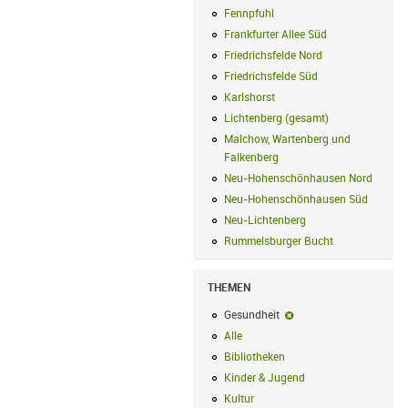
Fennpfuhl
Fennpfuhl Filter anwenden
Frankfurter Allee Süd
Frankfurter Alle
Friedrichsfelde Nord
Friedrichsfelde N
Friedrichsfelde Süd
Friedrichsfelde Sü
Karlshorst
Karlshorst Filter anwenden
Lichtenberg (gesamt)
Lichtenberg (ge
Malchow, Wartenberg und
Falkenberg
Malchow, Wartenberg und 
Neu-Hohenschönhausen Nord
Neu-Ho
Neu-Hohenschönhausen Süd
Neu-Hoh
Neu-Lichtenberg
Neu-Lichtenberg Fil
Rummelsburger Bucht
Rummelsburger
THEMEN
Gesundheit
Gesundheit-Filter entf
Alle
Alle Filter anwenden
Bibliotheken
Bibliotheken Filter anwe
Kinder & Jugend
Kinder & Jugend Fil
Kultur
Kultur Filter anwenden