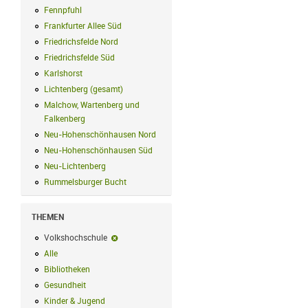
Fennpfuhl
Fennpfuhl Filter anwenden
Frankfurter Allee Süd
Frankfurter Allee Süd Filter anwenden
Friedrichsfelde Nord
Friedrichsfelde Nord Filter anwenden
Friedrichsfelde Süd
Friedrichsfelde Süd Filter anwenden
Karlshorst
Karlshorst Filter anwenden
Lichtenberg (gesamt)
Lichtenberg (gesamt) Filter anwenden
Malchow, Wartenberg und
Falkenberg
Malchow, Wartenberg und Falkenberg Filter anwenden
Neu-Hohenschönhausen Nord
Neu-Hohenschönhausen Nord Filter an
Neu-Hohenschönhausen Süd
Neu-Hohenschönhausen Süd Filter anwe
Neu-Lichtenberg
Neu-Lichtenberg Filter anwenden
Rummelsburger Bucht
Rummelsburger Bucht Filter anwenden
THEMEN
Volkshochschule
Volkshochschule-Filter entfernen
Alle
Alle Filter anwenden
Bibliotheken
Bibliotheken Filter anwenden
Gesundheit
Gesundheit Filter anwenden
Kinder & Jugend
Kinder & Jugend Filter anwenden