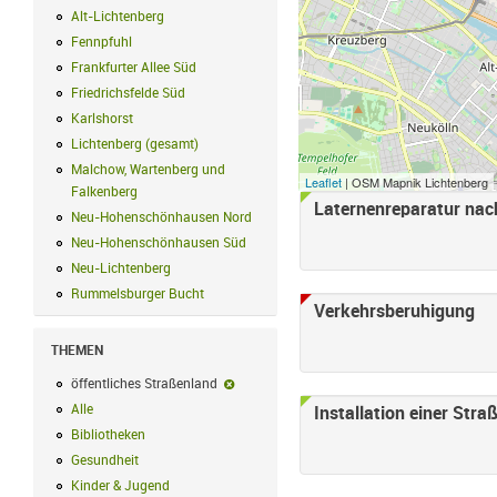
Alt-Lichtenberg
Alt-Lichtenberg Filter anwenden
Fennpfuhl
Fennpfuhl Filter anwenden
Frankfurter Allee Süd
Frankfurter Allee Süd Filter anwenden
Friedrichsfelde Süd
Friedrichsfelde Süd Filter anwenden
Karlshorst
Karlshorst Filter anwenden
Lichtenberg (gesamt)
Lichtenberg (gesamt) Filter anwenden
Malchow, Wartenberg und
Leaflet
| OSM Mapnik Lichtenberg
Falkenberg
Malchow, Wartenberg und Falkenberg Filter anwenden
Laternenreparatur na
Neu-Hohenschönhausen Nord
Neu-Hohenschönhausen Nord Filter an
Neu-Hohenschönhausen Süd
Neu-Hohenschönhausen Süd Filter anwe
Neu-Lichtenberg
Neu-Lichtenberg Filter anwenden
Rummelsburger Bucht
Rummelsburger Bucht Filter anwenden
Verkehrsberuhigung
THEMEN
öffentliches Straßenland
öffentliches Straßenland-Filter entfernen
Alle
Alle Filter anwenden
Installation einer Stra
Bibliotheken
Bibliotheken Filter anwenden
Gesundheit
Gesundheit Filter anwenden
Kinder & Jugend
Kinder & Jugend Filter anwenden