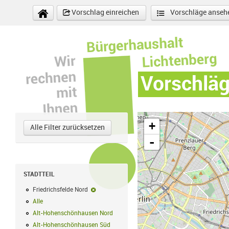
Direkt zum Inhalt
Vorschlag einreichen
Vorschläge anseh
Vorschlä
+
Alle Filter zurücksetzen
-
STADTTEIL
Friedrichsfelde Nord
Friedrichsfelde Nord-Filter entfernen
Alle
Alle Filter anwenden
Alt-Hohenschönhausen Nord
Alt-Hohenschönhausen Nord Filter anwe
Alt-Hohenschönhausen Süd
Alt-Hohenschönhausen Süd Filter anwend