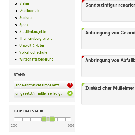
Kultur
Kultur Filter anwenden
Sandsteinfigur reparie
Musikschule
Musikschule Filter anwenden
Senioren
Senioren Filter anwenden
Sport
Sport Filter anwenden
Stadtteilprojekte
Stadtteilprojekte Filter anwenden
Anbringung von Geländ
Themenübergreifend
Themenübergreifend Filter anwenden
Umwelt & Natur
Umwelt & Natur Filter anwenden
Volkshochschule
Volkshochschule Filter anwenden
Wirtschaftsförderung
Wirtschaftsförderung Filter anwenden
Anbringung von Abfall
STAND
3
abgelehnt/nicht umgesetzt
abgelehnt/nicht umgesetzt Filter anwenden
Zusätzlicher Mülleimer
4
umgesetzt/inhaltlich erledigt
umgesetzt/inhaltlich erledigt Filter anwenden
HAUSHALTSJAHR
2005
2026