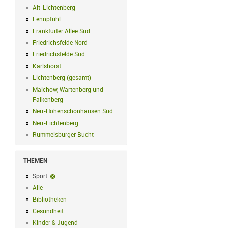
Alt-Lichtenberg
Alt-Lichtenberg Filter anwenden
Fennpfuhl
Fennpfuhl Filter anwenden
Frankfurter Allee Süd
Frankfurter Allee Süd Filter anwenden
Friedrichsfelde Nord
Friedrichsfelde Nord Filter anwenden
Friedrichsfelde Süd
Friedrichsfelde Süd Filter anwenden
Karlshorst
Karlshorst Filter anwenden
Lichtenberg (gesamt)
Lichtenberg (gesamt) Filter anwenden
Malchow, Wartenberg und
Falkenberg
Malchow, Wartenberg und Falkenberg Filter anwenden
Neu-Hohenschönhausen Süd
Neu-Hohenschönhausen Süd Filter anwe
Neu-Lichtenberg
Neu-Lichtenberg Filter anwenden
Rummelsburger Bucht
Rummelsburger Bucht Filter anwenden
THEMEN
Sport
Sport-Filter entfernen
Alle
Alle Filter anwenden
Bibliotheken
Bibliotheken Filter anwenden
Gesundheit
Gesundheit Filter anwenden
Kinder & Jugend
Kinder & Jugend Filter anwenden