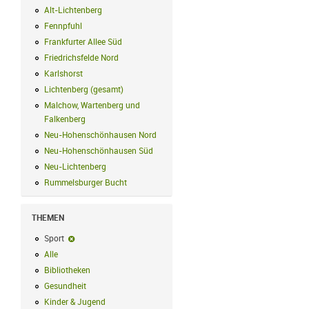
Alt-Lichtenberg
Alt-Lichtenberg Filter anwenden
Fennpfuhl
Fennpfuhl Filter anwenden
Frankfurter Allee Süd
Frankfurter Allee Süd Filter anwenden
Friedrichsfelde Nord
Friedrichsfelde Nord Filter anwenden
Karlshorst
Karlshorst Filter anwenden
Lichtenberg (gesamt)
Lichtenberg (gesamt) Filter anwenden
Malchow, Wartenberg und
Falkenberg
Malchow, Wartenberg und Falkenberg Filter anwenden
Neu-Hohenschönhausen Nord
Neu-Hohenschönhausen Nord Filter an
Neu-Hohenschönhausen Süd
Neu-Hohenschönhausen Süd Filter anwe
Neu-Lichtenberg
Neu-Lichtenberg Filter anwenden
Rummelsburger Bucht
Rummelsburger Bucht Filter anwenden
THEMEN
Sport
Sport-Filter entfernen
Alle
Alle Filter anwenden
Bibliotheken
Bibliotheken Filter anwenden
Gesundheit
Gesundheit Filter anwenden
Kinder & Jugend
Kinder & Jugend Filter anwenden