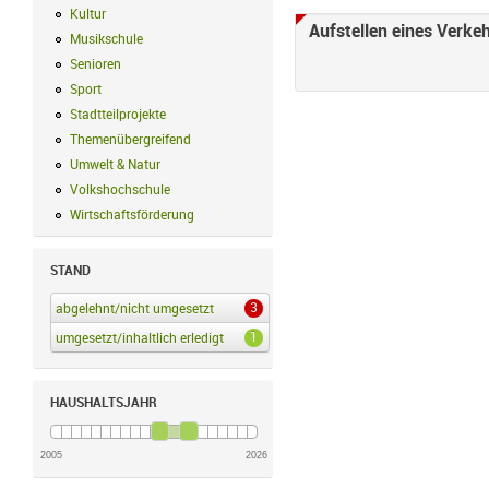
Kultur
Kultur Filter anwenden
Aufstellen eines Verke
Musikschule
Musikschule Filter anwenden
Senioren
Senioren Filter anwenden
Sport
Sport Filter anwenden
Stadtteilprojekte
Stadtteilprojekte Filter anwenden
Themenübergreifend
Themenübergreifend Filter anwenden
Umwelt & Natur
Umwelt & Natur Filter anwenden
Volkshochschule
Volkshochschule Filter anwenden
Wirtschaftsförderung
Wirtschaftsförderung Filter anwenden
STAND
3
abgelehnt/nicht umgesetzt
abgelehnt/nicht umgesetzt Filter anwenden
1
umgesetzt/inhaltlich erledigt
umgesetzt/inhaltlich erledigt Filter anwenden
HAUSHALTSJAHR
2005
2026