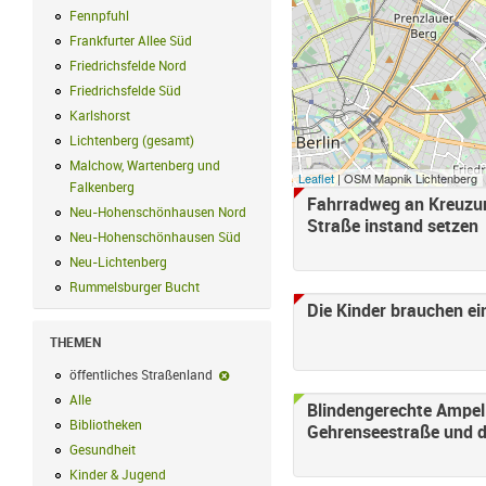
Fennpfuhl
Fennpfuhl Filter anwenden
Frankfurter Allee Süd
Frankfurter Allee Süd Filter anwenden
Friedrichsfelde Nord
Friedrichsfelde Nord Filter anwenden
Friedrichsfelde Süd
Friedrichsfelde Süd Filter anwenden
Karlshorst
Karlshorst Filter anwenden
Lichtenberg (gesamt)
Lichtenberg (gesamt) Filter anwenden
Malchow, Wartenberg und
Leaflet
| OSM Mapnik Lichtenberg
Falkenberg
Malchow, Wartenberg und Falkenberg Filter anwenden
Fahrradweg an Kreuzu
Neu-Hohenschönhausen Nord
Neu-Hohenschönhausen Nord Filter an
Straße instand setzen
Neu-Hohenschönhausen Süd
Neu-Hohenschönhausen Süd Filter anwe
Neu-Lichtenberg
Neu-Lichtenberg Filter anwenden
Rummelsburger Bucht
Rummelsburger Bucht Filter anwenden
Die Kinder brauchen ei
THEMEN
öffentliches Straßenland
öffentliches Straßenland-Filter entfernen
Alle
Alle Filter anwenden
Blindengerechte Ampel 
Bibliotheken
Bibliotheken Filter anwenden
Gehrenseestraße und 
Gesundheit
Gesundheit Filter anwenden
Kinder & Jugend
Kinder & Jugend Filter anwenden