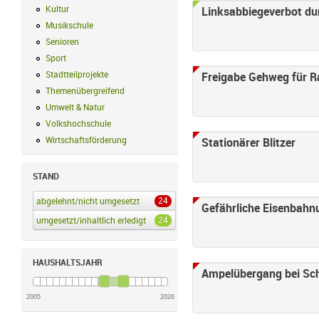
Kultur
Kultur Filter anwenden
Linksabbiegeverbot du
Musikschule
Musikschule Filter anwenden
Senioren
Senioren Filter anwenden
Sport
Sport Filter anwenden
Stadtteilprojekte
Stadtteilprojekte Filter anwenden
Freigabe Gehweg für R
Themenübergreifend
Themenübergreifend Filter anwenden
Umwelt & Natur
Umwelt & Natur Filter anwenden
Volkshochschule
Volkshochschule Filter anwenden
Wirtschaftsförderung
Wirtschaftsförderung Filter anwenden
Stationärer Blitzer
STAND
24
abgelehnt/nicht umgesetzt
abgelehnt/nicht umgesetzt Filter anwenden
Gefährliche Eisenbahn
24
umgesetzt/inhaltlich erledigt
umgesetzt/inhaltlich erledigt Filter anwenden
HAUSHALTSJAHR
Ampelübergang bei Sch
2005
2026