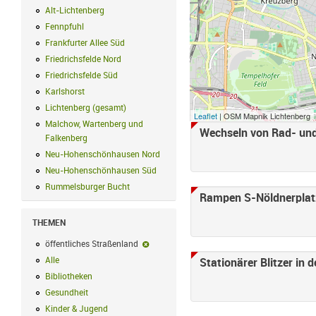
Alt-Lichtenberg
Alt-Lichtenberg Filter anwenden
Fennpfuhl
Fennpfuhl Filter anwenden
Frankfurter Allee Süd
Frankfurter Allee Süd Filter anwenden
Friedrichsfelde Nord
Friedrichsfelde Nord Filter anwenden
Friedrichsfelde Süd
Friedrichsfelde Süd Filter anwenden
Karlshorst
Karlshorst Filter anwenden
Lichtenberg (gesamt)
Lichtenberg (gesamt) Filter anwenden
Leaflet
| OSM Mapnik Lichtenberg
Malchow, Wartenberg und
Wechseln von Rad- und
Seiten
Falkenberg
Malchow, Wartenberg und Falkenberg Filter anwenden
Neu-Hohenschönhausen Nord
Neu-Hohenschönhausen Nord Filter an
Neu-Hohenschönhausen Süd
Neu-Hohenschönhausen Süd Filter anwe
Rummelsburger Bucht
Rummelsburger Bucht Filter anwenden
Rampen S-Nöldnerplat
THEMEN
öffentliches Straßenland
öffentliches Straßenland-Filter entfernen
Alle
Alle Filter anwenden
Stationärer Blitzer in 
Bibliotheken
Bibliotheken Filter anwenden
Gesundheit
Gesundheit Filter anwenden
Kinder & Jugend
Kinder & Jugend Filter anwenden