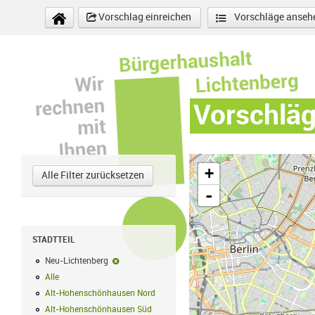
Direkt zum Inhalt
Vorschlag einreichen
Vorschläge anseh
Vorschlä
+
Alle Filter zurücksetzen
-
STADTTEIL
Neu-Lichtenberg
Neu-Lichtenberg-Filter entfernen
Alle
Alle Filter anwenden
Alt-Hohenschönhausen Nord
Alt-Hohenschönhausen Nord Filter anwe
Alt-Hohenschönhausen Süd
Alt-Hohenschönhausen Süd Filter anwend