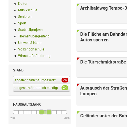
Kultur
Kultur Filter anwenden
Archibaldweg Tempo-
Musikschule
Musikschule Filter anwenden
Senioren
Senioren Filter anwenden
Sport
Sport Filter anwenden
Stadtteilprojekte
Stadtteilprojekte Filter anwenden
Die Fläche am Bahnda
Themenübergreifend
Themenübergreifend Filter anwenden
Autos sperren
Umwelt & Natur
Umwelt & Natur Filter anwenden
Volkshochschule
Volkshochschule Filter anwenden
Wirtschaftsförderung
Wirtschaftsförderung Filter anwenden
Die Türrschmidtstraße
STAND
24
abgelehnt/nicht umgesetzt
abgelehnt/nicht umgesetzt Filter anwenden
24
Austausch der Straße
umgesetzt/inhaltlich erledigt
umgesetzt/inhaltlich erledigt Filter anwenden
Lampen
HAUSHALTSJAHR
Geländer unter der Bah
2005
2026