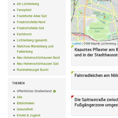
Alt-Lichtenberg
Alt-Lichtenberg Filter anwenden
Fennpfuhl
Fennpfuhl Filter anwenden
Frankfurter Allee Süd
Frankfurter Allee Süd Filter anwenden
Friedrichsfelde Nord
Friedrichsfelde Nord Filter anwenden
Friedrichsfelde Süd
Friedrichsfelde Süd Filter anwenden
Karlshorst
Karlshorst Filter anwenden
Lichtenberg (gesamt)
Lichtenberg (gesamt) Filter anwenden
Leaflet
| OSM Mapnik Lichtenberg
Malchow, Wartenberg und
Kaputtes Pflaster am B
Seiten
Falkenberg
Malchow, Wartenberg und Falkenberg Filter anwenden
und in der Stadthauss
Neu-Hohenschönhausen Nord
Neu-Hohenschönhausen Nord Filter an
Neu-Hohenschönhausen Süd
Neu-Hohenschönhausen Süd Filter anwe
Rummelsburger Bucht
Rummelsburger Bucht Filter anwenden
Fahrradleichen am Nöld
THEMEN
öffentliches Straßenland
öffentliches Straßenland-Filter entfernen
Alle
Alle Filter anwenden
Die Spittastraße zwisc
Bibliotheken
Bibliotheken Filter anwenden
Fußgängerzone umgest
Gesundheit
Gesundheit Filter anwenden
Kinder & Jugend
Kinder & Jugend Filter anwenden