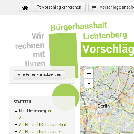
Direkt zum Inhalt
Vorschlag einreichen
Vorschläge anseh
Vorschlä
+
Alle Filter zurücksetzen
-
STADTTEIL
Neu-Lichtenberg
Neu-Lichtenberg-Filter entfernen
Alle
Alle Filter anwenden
Alt-Hohenschönhausen Nord
Alt-Hohenschönhausen Nord Filter anwe
Alt-Hohenschönhausen Süd
Alt-Hohenschönhausen Süd Filter anwend