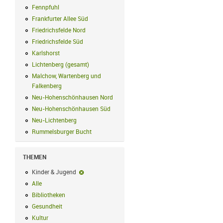
Fennpfuhl
Fennpfuhl Filter anwenden
Frankfurter Allee Süd
Frankfurter Allee Süd Filter anwenden
Friedrichsfelde Nord
Friedrichsfelde Nord Filter anwenden
Friedrichsfelde Süd
Friedrichsfelde Süd Filter anwenden
Karlshorst
Karlshorst Filter anwenden
Lichtenberg (gesamt)
Lichtenberg (gesamt) Filter anwenden
Malchow, Wartenberg und
Falkenberg
Malchow, Wartenberg und Falkenberg Filter anwenden
Neu-Hohenschönhausen Nord
Neu-Hohenschönhausen Nord Filter an
Neu-Hohenschönhausen Süd
Neu-Hohenschönhausen Süd Filter anwe
Neu-Lichtenberg
Neu-Lichtenberg Filter anwenden
Rummelsburger Bucht
Rummelsburger Bucht Filter anwenden
THEMEN
Kinder & Jugend
Kinder & Jugend-Filter entfernen
Alle
Alle Filter anwenden
Bibliotheken
Bibliotheken Filter anwenden
Gesundheit
Gesundheit Filter anwenden
Kultur
Kultur Filter anwenden