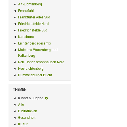
Alt-Lichtenberg
Alt-Lichtenberg Filter anwenden
Fennpfuhl
Fennpfuhl Filter anwenden
Frankfurter Allee Süd
Frankfurter Allee Süd Filter anwenden
Friedrichsfelde Nord
Friedrichsfelde Nord Filter anwenden
Friedrichsfelde Süd
Friedrichsfelde Süd Filter anwenden
Karlshorst
Karlshorst Filter anwenden
Lichtenberg (gesamt)
Lichtenberg (gesamt) Filter anwenden
Malchow, Wartenberg und
Falkenberg
Malchow, Wartenberg und Falkenberg Filter anwenden
Neu-Hohenschönhausen Nord
Neu-Hohenschönhausen Nord Filter an
Neu-Lichtenberg
Neu-Lichtenberg Filter anwenden
Rummelsburger Bucht
Rummelsburger Bucht Filter anwenden
THEMEN
Kinder & Jugend
Kinder & Jugend-Filter entfernen
Alle
Alle Filter anwenden
Bibliotheken
Bibliotheken Filter anwenden
Gesundheit
Gesundheit Filter anwenden
Kultur
Kultur Filter anwenden