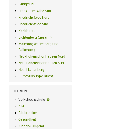
Fennpfuhl
Fennpfuhl Filter anwenden
Frankfurter Allee Süd
Frankfurter Allee Süd Filter anwenden
Friedrichsfelde Nord
Friedrichsfelde Nord Filter anwenden
Friedrichsfelde Süd
Friedrichsfelde Süd Filter anwenden
Karlshorst
Karlshorst Filter anwenden
Lichtenberg (gesamt)
Lichtenberg (gesamt) Filter anwenden
Malchow, Wartenberg und
Falkenberg
Malchow, Wartenberg und Falkenberg Filter anwenden
Neu-Hohenschönhausen Nord
Neu-Hohenschönhausen Nord Filter an
Neu-Hohenschönhausen Süd
Neu-Hohenschönhausen Süd Filter anwe
Neu-Lichtenberg
Neu-Lichtenberg Filter anwenden
Rummelsburger Bucht
Rummelsburger Bucht Filter anwenden
THEMEN
Volkshochschule
Volkshochschule-Filter entfernen
Alle
Alle Filter anwenden
Bibliotheken
Bibliotheken Filter anwenden
Gesundheit
Gesundheit Filter anwenden
Kinder & Jugend
Kinder & Jugend Filter anwenden