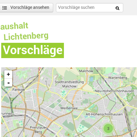
Vorschläge ansehen
Vorschläge
+
-
ohenschönhausen Süd-Filter entfernen
enschönhausen Nord Filter anwenden
3
r anwenden