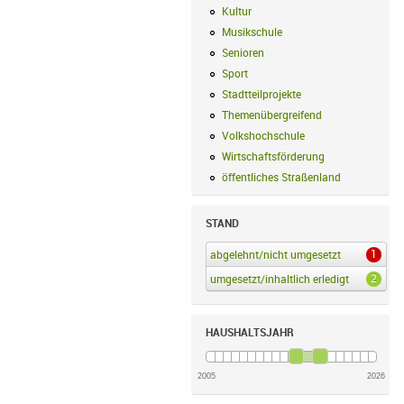
Kultur
Kultur Filter anwenden
Musikschule
Musikschule Filter anwe
Senioren
Senioren Filter anwenden
Sport
Sport Filter anwenden
Stadtteilprojekte
Stadtteilprojekte Fil
Themenübergreifend
Themenübergreif
Volkshochschule
Volkshochschule Fi
Wirtschaftsförderung
Wirtschaftsförd
öffentliches Straßenland
öffentliches
STAND
1
abgelehnt/nicht umgesetzt
abgelehnt/ni
2
umgesetzt/inhaltlich erledigt
umgesetzt/i
HAUSHALTSJAHR
2005
2026