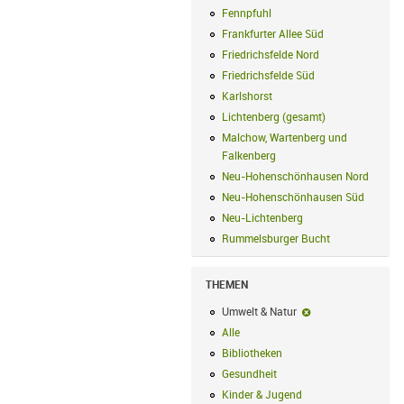
Fennpfuhl
Fennpfuhl Filter anwenden
Frankfurter Allee Süd
Frankfurter Alle
Friedrichsfelde Nord
Friedrichsfelde N
Friedrichsfelde Süd
Friedrichsfelde Sü
Karlshorst
Karlshorst Filter anwenden
Lichtenberg (gesamt)
Lichtenberg (ge
Malchow, Wartenberg und
Falkenberg
Malchow, Wartenberg und 
Neu-Hohenschönhausen Nord
Neu-Ho
Neu-Hohenschönhausen Süd
Neu-Hoh
Neu-Lichtenberg
Neu-Lichtenberg Fil
Rummelsburger Bucht
Rummelsburger
THEMEN
Umwelt & Natur
Umwelt & Natur-Fil
Alle
Alle Filter anwenden
Bibliotheken
Bibliotheken Filter anwe
Gesundheit
Gesundheit Filter anwend
Kinder & Jugend
Kinder & Jugend Fil