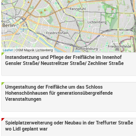
e Süd Filter anwenden
ord Filter anwenden
d Filter anwenden
samt) Filter anwenden
Leaflet
| OSM Mapnik Lichtenberg
Falkenberg Filter anwenden
Instandsetzung und Pflege der Freifläche im Innenhof
henschönhausen Nord Filter anwenden
Gensler Straße/ Neustrelitzer Straße/ Zechliner Straße
enschönhausen Süd Filter anwenden
ter anwenden
 Bucht Filter anwenden
Umgestaltung der Freifläche um das Schloss
Hohenschönhausen für generationsübergreifende
Veranstaltungen
ter entfernen
nden
Spielplatzerweiterung oder Neubau in der Treffurter Straße
en
wo Lidl geplant war
ter anwenden