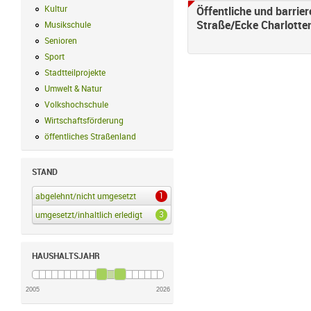
Kultur
Kultur Filter anwenden
Öffentliche und barrier
Straße/Ecke Charlotte
Musikschule
Musikschule Filter anwenden
Senioren
Senioren Filter anwenden
Sport
Sport Filter anwenden
Stadtteilprojekte
Stadtteilprojekte Filter anwenden
Umwelt & Natur
Umwelt & Natur Filter anwenden
Volkshochschule
Volkshochschule Filter anwenden
Wirtschaftsförderung
Wirtschaftsförderung Filter anwenden
öffentliches Straßenland
öffentliches Straßenland Filter anwenden
STAND
1
abgelehnt/nicht umgesetzt
abgelehnt/nicht umgesetzt Filter anwenden
3
umgesetzt/inhaltlich erledigt
umgesetzt/inhaltlich erledigt Filter anwenden
HAUSHALTSJAHR
2005
2026