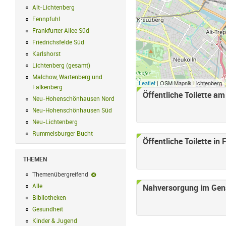
Alt-Lichtenberg
Alt-Lichtenberg Filter anwenden
Fennpfuhl
Fennpfuhl Filter anwenden
Frankfurter Allee Süd
Frankfurter Allee Süd Filter anwenden
Friedrichsfelde Süd
Friedrichsfelde Süd Filter anwenden
Karlshorst
Karlshorst Filter anwenden
Lichtenberg (gesamt)
Lichtenberg (gesamt) Filter anwenden
Malchow, Wartenberg und
Leaflet
| OSM Mapnik Lichtenberg
Falkenberg
Malchow, Wartenberg und Falkenberg Filter anwenden
Öffentliche Toilette a
Neu-Hohenschönhausen Nord
Neu-Hohenschönhausen Nord Filter an
Neu-Hohenschönhausen Süd
Neu-Hohenschönhausen Süd Filter anwe
Neu-Lichtenberg
Neu-Lichtenberg Filter anwenden
Rummelsburger Bucht
Rummelsburger Bucht Filter anwenden
Öffentliche Toilette in 
THEMEN
Themenübergreifend
Themenübergreifend-Filter entfernen
Alle
Alle Filter anwenden
Nahversorgung im Gens
Bibliotheken
Bibliotheken Filter anwenden
Gesundheit
Gesundheit Filter anwenden
Kinder & Jugend
Kinder & Jugend Filter anwenden