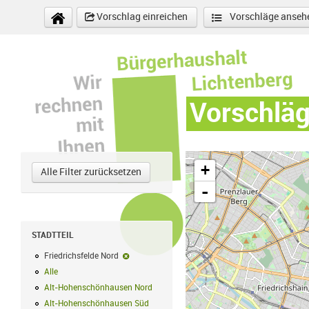
Direkt zum Inhalt
Vorschlag einreichen
Vorschläge anseh
Vorschlä
+
Alle Filter zurücksetzen
-
STADTTEIL
Friedrichsfelde Nord
Friedrichsfelde Nord-Filter entfernen
Alle
Alle Filter anwenden
Alt-Hohenschönhausen Nord
Alt-Hohenschönhausen Nord Filter anwe
Alt-Hohenschönhausen Süd
Alt-Hohenschönhausen Süd Filter anwend