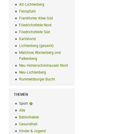
Alt-Lichtenberg
Alt-Lichtenberg Filter anwenden
Fennpfuhl
Fennpfuhl Filter anwenden
Frankfurter Allee Süd
Frankfurter Allee Süd Filter anwenden
Friedrichsfelde Nord
Friedrichsfelde Nord Filter anwenden
Friedrichsfelde Süd
Friedrichsfelde Süd Filter anwenden
Karlshorst
Karlshorst Filter anwenden
Lichtenberg (gesamt)
Lichtenberg (gesamt) Filter anwenden
Malchow, Wartenberg und
Falkenberg
Malchow, Wartenberg und Falkenberg Filter anwenden
Neu-Hohenschönhausen Nord
Neu-Hohenschönhausen Nord Filter an
Neu-Lichtenberg
Neu-Lichtenberg Filter anwenden
Rummelsburger Bucht
Rummelsburger Bucht Filter anwenden
THEMEN
Sport
Sport-Filter entfernen
Alle
Alle Filter anwenden
Bibliotheken
Bibliotheken Filter anwenden
Gesundheit
Gesundheit Filter anwenden
Kinder & Jugend
Kinder & Jugend Filter anwenden