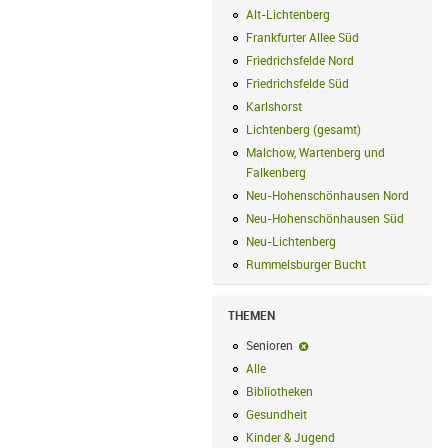
Alt-Lichtenberg
Alt-Lichtenberg Filte
Frankfurter Allee Süd
Frankfurter Alle
Friedrichsfelde Nord
Friedrichsfelde N
Friedrichsfelde Süd
Friedrichsfelde Sü
Karlshorst
Karlshorst Filter anwenden
Lichtenberg (gesamt)
Lichtenberg (ge
Malchow, Wartenberg und
Falkenberg
Malchow, Wartenberg und 
Neu-Hohenschönhausen Nord
Neu-Ho
Neu-Hohenschönhausen Süd
Neu-Hoh
Neu-Lichtenberg
Neu-Lichtenberg Fil
Rummelsburger Bucht
Rummelsburger
THEMEN
Senioren
Senioren-Filter entfernen
Alle
Alle Filter anwenden
Bibliotheken
Bibliotheken Filter anwe
Gesundheit
Gesundheit Filter anwend
Kinder & Jugend
Kinder & Jugend Fil