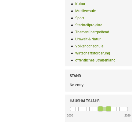
Kultur
Kultur Filter anwenden
Musikschule
Musikschule Filter anwe
Sport
Sport Filter anwenden
Stadtteilprojekte
Stadtteilprojekte Fil
Themenübergreifend
Themenübergreif
Umwelt & Natur
Umwelt & Natur Filte
Volkshochschule
Volkshochschule Fi
Wirtschaftsförderung
Wirtschaftsförd
öffentliches Straßenland
öffentliches
STAND
No entry
HAUSHALTSJAHR
2005
2026