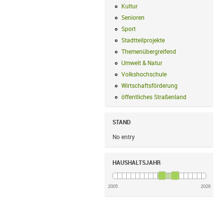
Kultur
Kultur Filter anwenden
Senioren
Senioren Filter anwenden
Sport
Sport Filter anwenden
Stadtteilprojekte
Stadtteilprojekte Fil
Themenübergreifend
Themenübergreif
Umwelt & Natur
Umwelt & Natur Filte
Volkshochschule
Volkshochschule Fi
Wirtschaftsförderung
Wirtschaftsförd
öffentliches Straßenland
öffentliches
STAND
No entry
HAUSHALTSJAHR
2005
2026