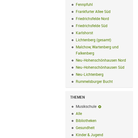
Fennpfuhl
Fennpfuhl Filter anwenden
Frankfurter Allee Süd
Frankfurter Alle
Friedrichsfelde Nord
Friedrichsfelde N
Friedrichsfelde Süd
Friedrichsfelde Sü
Karlshorst
Karlshorst Filter anwenden
Lichtenberg (gesamt)
Lichtenberg (ge
Malchow, Wartenberg und
Falkenberg
Malchow, Wartenberg und 
Neu-Hohenschönhausen Nord
Neu-Ho
Neu-Hohenschönhausen Süd
Neu-Hoh
Neu-Lichtenberg
Neu-Lichtenberg Fil
Rummelsburger Bucht
Rummelsburger
THEMEN
Musikschule
Musikschule-Filter en
Alle
Alle Filter anwenden
Bibliotheken
Bibliotheken Filter anwe
Gesundheit
Gesundheit Filter anwend
Kinder & Jugend
Kinder & Jugend Fil