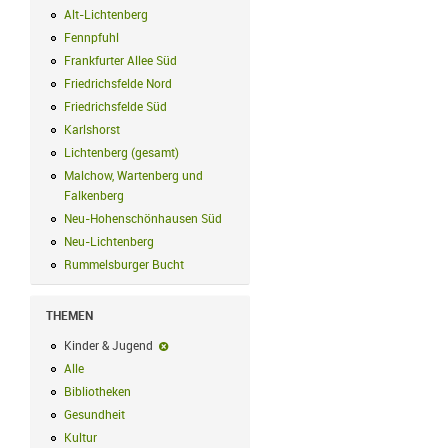
Alt-Lichtenberg
Alt-Lichtenberg Filter anwenden
Fennpfuhl
Fennpfuhl Filter anwenden
Frankfurter Allee Süd
Frankfurter Allee Süd Filter anwenden
Friedrichsfelde Nord
Friedrichsfelde Nord Filter anwenden
Friedrichsfelde Süd
Friedrichsfelde Süd Filter anwenden
Karlshorst
Karlshorst Filter anwenden
Lichtenberg (gesamt)
Lichtenberg (gesamt) Filter anwenden
Malchow, Wartenberg und
Falkenberg
Malchow, Wartenberg und Falkenberg Filter anwenden
Neu-Hohenschönhausen Süd
Neu-Hohenschönhausen Süd Filter anwe
Neu-Lichtenberg
Neu-Lichtenberg Filter anwenden
Rummelsburger Bucht
Rummelsburger Bucht Filter anwenden
THEMEN
Kinder & Jugend
Kinder & Jugend-Filter entfernen
Alle
Alle Filter anwenden
Bibliotheken
Bibliotheken Filter anwenden
Gesundheit
Gesundheit Filter anwenden
Kultur
Kultur Filter anwenden