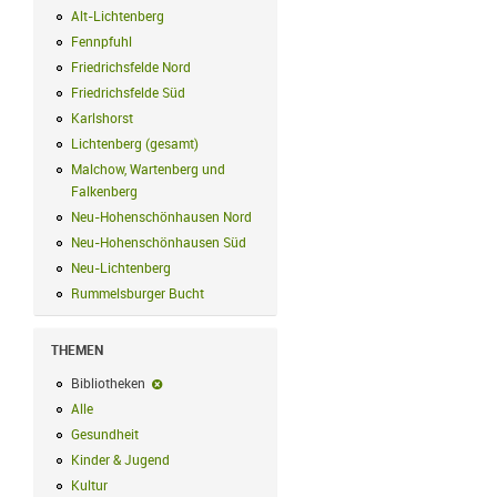
Alt-Lichtenberg
Alt-Lichtenberg Filter anwenden
Fennpfuhl
Fennpfuhl Filter anwenden
Friedrichsfelde Nord
Friedrichsfelde Nord Filter anwenden
Friedrichsfelde Süd
Friedrichsfelde Süd Filter anwenden
Karlshorst
Karlshorst Filter anwenden
Lichtenberg (gesamt)
Lichtenberg (gesamt) Filter anwenden
Malchow, Wartenberg und
Falkenberg
Malchow, Wartenberg und Falkenberg Filter anwenden
Neu-Hohenschönhausen Nord
Neu-Hohenschönhausen Nord Filter an
Neu-Hohenschönhausen Süd
Neu-Hohenschönhausen Süd Filter anwe
Neu-Lichtenberg
Neu-Lichtenberg Filter anwenden
Rummelsburger Bucht
Rummelsburger Bucht Filter anwenden
THEMEN
Bibliotheken
Bibliotheken-Filter entfernen
Alle
Alle Filter anwenden
Gesundheit
Gesundheit Filter anwenden
Kinder & Jugend
Kinder & Jugend Filter anwenden
Kultur
Kultur Filter anwenden